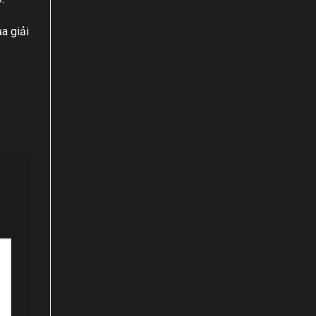
a giải