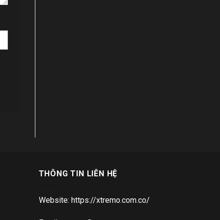
THÔNG TIN LIÊN HỆ
Website: https://xtremo.com.co/