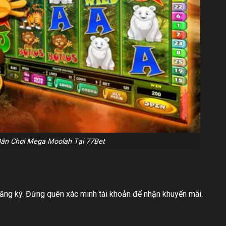
ẫn Chơi Mega Moolah Tại 77Bet
đăng ký. Đừng quên xác minh tài khoản để nhận khuyến mãi.