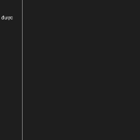
n được