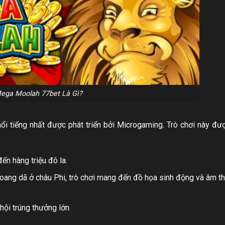
ega Moolah 77bet Là Gì?
ổi tiếng nhất được phát triển bởi Microgaming. Trò chơi này đư
ến hàng triệu đô la.
ang dã ở châu Phi, trò chơi mang đến đồ họa sinh động và âm t
hội trúng thưởng lớn.