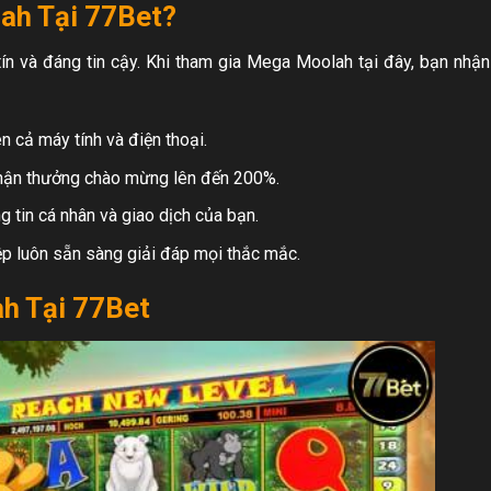
ah Tại 77Bet?
ín và đáng tin cậy. Khi tham gia Mega Moolah tại đây, bạn nhậ
n cả máy tính và điện thoại.
nhận thưởng chào mừng lên đến 200%.
 tin cá nhân và giao dịch của bạn.
ệp luôn sẵn sàng giải đáp mọi thắc mắc.
h Tại 77Bet