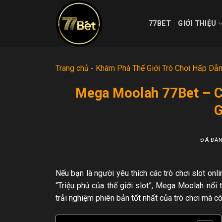
Chuyển
đến
77BET
GIỚI THIỆU
nội
dung
Trang chủ
-
Khám Phá Thế Giới Trò Chơi Hấp Dẫn
Mega Moolah 77Bet – Ch
G
ĐÃ ĐĂ
Nếu bạn là người yêu thích các trò chơi slot on
“Triệu phú của thế giới slot”, Mega Moolah nổi 
trải nghiệm phiên bản tốt nhất của trò chơi mà c