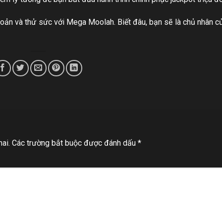
oản và thử sức với Mega Moolah. Biết đâu, bạn sẽ là chủ nhân củ
ai.
Các trường bắt buộc được đánh dấu
*