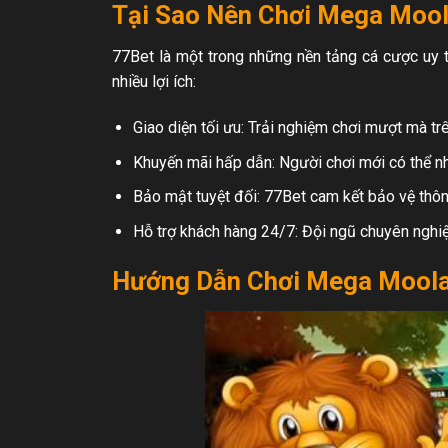
Tại Sao Nên Chơi Mega Mool
77Bet là một trong những nền tảng cá cược uy t
nhiều lợi ích:
Giao diện tối ưu: Trải nghiệm chơi mượt mà trê
Khuyến mãi hấp dẫn: Người chơi mới có thể 
Bảo mật tuyệt đối: 77Bet cam kết bảo vệ thông
Hỗ trợ khách hàng 24/7: Đội ngũ chuyên nghi
Hướng Dẫn Chơi Mega Moola